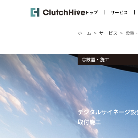
Skip
to
トップ
サービス
content
ホーム
サービス
設置
◎設置・施工
デジタルサイネージ設
取付施工