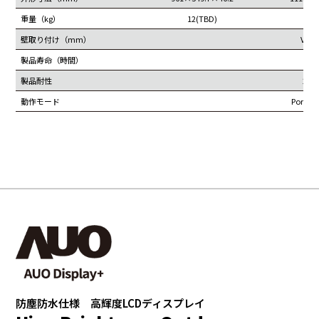
重量（kg）
12(TBD)
1
壁取り付け（mm）
VESA
製品寿命（時間）
5
製品耐性
24hr
動作モード
Portrai
防塵防水仕様 高輝度LCDディスプレイ