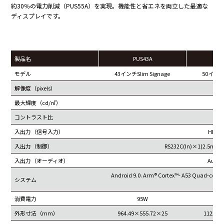
約30％の電力削減（PUS55A）を実現。機能性と省エネを両立した最適な
ディスプレイです。
製品名
PUS43A
P
モデル
43インチSlim Signage
50インチS
解像度（pixels）
38
最大輝度（cd/㎡）
コントラスト比
4
入出力（信号入力）
HDMI
入出力（制御）
RS232C(In)×1(2.5mm)
入出力（オーディオ）
Audi
Android 9.0. Arm® Cortex™- A53 Quad-core,
システム
(o
消費電力
95W
外形寸法（mm）
964.49×555.72×25
1122.2