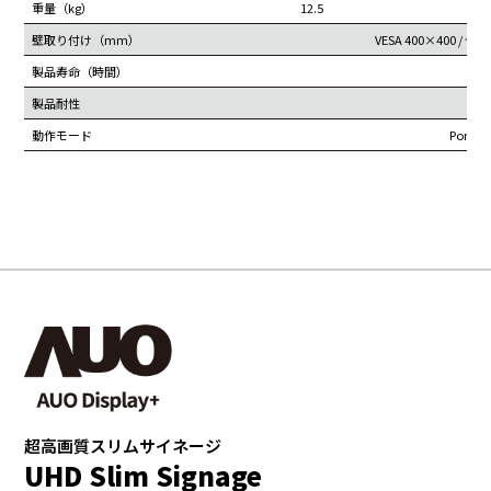
重量（kg）
12.5
壁取り付け（mm）
VESA 400×400 
製品寿命（時間）
製品耐性
24hr
動作モード
Portra
超高画質スリムサイネージ
UHD Slim Signage