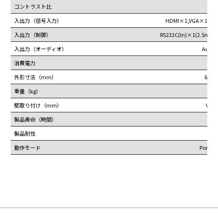
コントラスト比
4
入出力（信号入力）
HDMI×1,VGA×1,DP1
入出力（制御）
RS232C(In)×1(2.5mm)
入出力（オーディオ）
Audi
消費電力
外形寸法（mm）
663×
重量（kg）
壁取り付け（mm）
VESA
製品寿命（時間）
製品耐性
24hr
動作モード
Portra