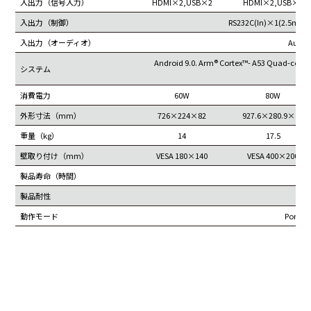
入出力（信号入力）
HDMI×2,USB×2
HDMI×2,USB×2
入出力（制御）
RS232C(In)×1(2.5mm)
入出力（オーディオ）
Audi
Android 9.0. Arm® Cortex™- A53 Quad-core,
システム
(o
消費電力
60W
80W
外形寸法（mm）
726×224×82
927.6×280.9×82
重量（kg）
14
17.5
壁取り付け（mm）
VESA 180×140
VESA 400×200
製品寿命（時間）
製品耐性
24hr
動作モード
Portra