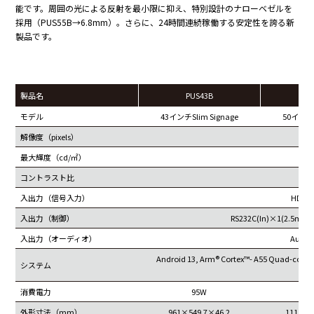
能です。周囲の光による反射を最小限に抑え、特別設計のナローベゼルを
採用（PUS55B→6.8mm）。さらに、24時間連続稼働する安定性を誇る新
製品です。
製品名
PUS43B
P
モデル
43インチSlim Signage
50インチS
解像度（pixels）
38
最大輝度（cd/㎡）
コントラスト比
4
入出力（信号入力）
HDMI
入出力（制御）
RS232C(In)×1(2.5mm)
入出力（オーディオ）
Audi
Android 13, Arm® Cortex™- A55 Quad-core,
システム
(o
消費電力
95W
外形寸法（mm）
961×549.7×46.2
1115.6