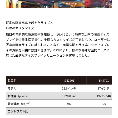
従来の画面比率を超えたサイズと
形状のカスタマイズ
独自の革新的な製造技術を駆使し、16:4.5という特殊な比率の液晶ディス
プレイを少量生産で提供。多様なカスタマイズが可能となり、ユーザーは
既存の画面サイズに縛られることなく、商業空間やサイネージディスプレ
イの外観を自由に設計できます。これにより、様々な特殊な空間ニーズに
応じた最適なディスプレイソリューションを実現しました。
製品名
SN2901
SN3701
モデル
28.6インチ
37インチ
解像度（pixels）
1920×540
1920×540
最大輝度（cd/㎡）
700
700
コントラスト比
4