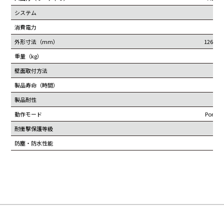
システム
OS
消費電力
外形寸法（mm）
1260.6
重量（kg）
壁面取付方法
製品寿命（時間）
製品耐性
24hr
動作モード
Portra
耐衝撃保護等級
防塵・防水性能