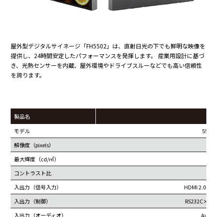
屋外型デジタルサイネージ「FH5502」は、直射日光の下でも鮮明な映像を
提供し、24時間安定したパフォーマンスを発揮します。 産業用設計に基づ
き、光熱センサーを内蔵、屋外環境やドライブスルーなどでも高い信頼性
を誇ります。
製品名
F
モデル
55イン
解像度（pixels）
19
最大輝度（cd/㎡）
コントラスト比
4
入出力（信号入力）
HDMI 2.0×1,
入出力（制御）
RS232C×1,U
入出力（オーディオ）
Audi