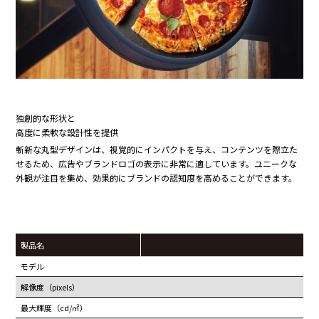
独創的な形状と
高度に柔軟な設計性を提供
斬新な丸型デザインは、視覚的にインパクトを与え、コンテンツを際立た
せるため、広告やブランドロゴの表示に非常に適しています。ユニークな
外観が注目を集め、効果的にブランドの認知度を高めることができます。
製品名
R
モデル
2
解像度（pixels）
8
最大輝度（cd/㎡）